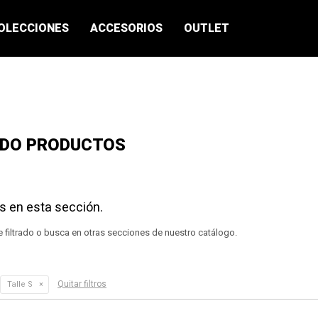
OLECCIONES
ACCESORIOS
OUTLET
ADO PRODUCTOS
s en esta sección.
e filtrado o busca en otras secciones de nuestro catálogo.
Quitar filtros
Talle S