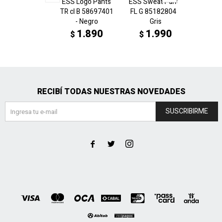
ESS Logo Pants
ESS Sweat Pants
Peñar
TR cl B 58697401
FL G 85182804 -
Pa
- Negro
Gris
6586
N
1.890
1.990
$
$
2
$
RECIBÍ TODAS NUESTRAS NOVEDADES
SUSCRIBIRME


