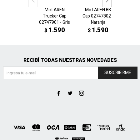
Mc LAREN
Mc LAREN BB
Mc L
Trucker Cap
Cap 02747802 -
Cap 02
02747901 - Gris
Naranja
N
1.590
1.590
1
$
$
$
RECIBÍ TODAS NUESTRAS NOVEDADES
SUSCRIBIRME


