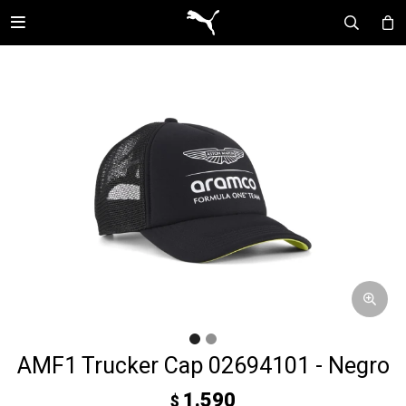

AMF1 Trucker Cap 02694101 - Negro
1.590
$