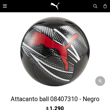

Attacanto ball 08407310 - Negro
1.290
$