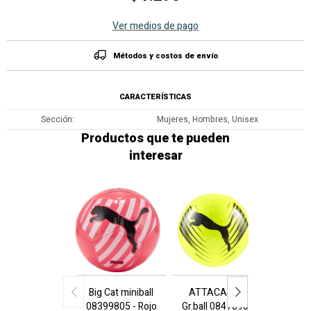
Ver medios de pago
Métodos y costos de envío
CARACTERÍSTICAS
Sección
Mujeres, Hombres, Unisex
Productos que te pueden
interesar
Big Cat miniball
ATTACANTO
Cu
08399805 - Rojo
Gr.ball 08473906
CON