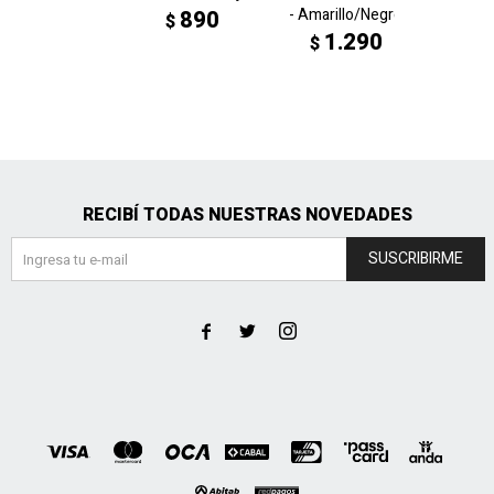
- Amarillo/Negro
Liberta
890
$
0846
1.290
$
Bco/Az
1
$
$
RECIBÍ TODAS NUESTRAS NOVEDADES
SUSCRIBIRME


