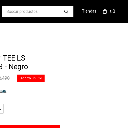
0
Tiendas
$
r TEE LS
 - Negro
2.490
8
pago
L