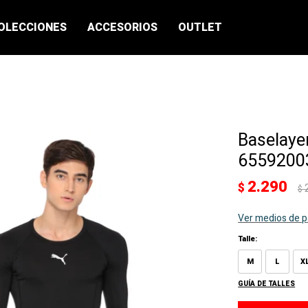
OLECCIONES
ACCESORIOS
OUTLET
Baselaye
65592003
2.290
$
$
Ver medios de 
Talle:
M
L
X
GUÍA DE TALLES