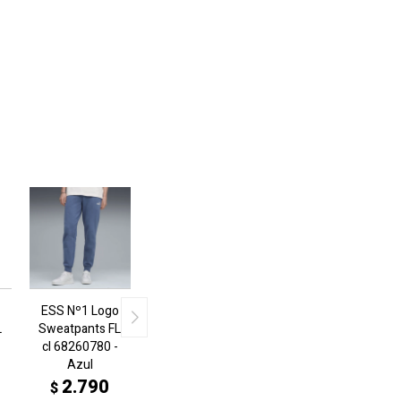
ESS Nº1 Logo
L
Sweatpants FL
cl 68260780 -
Azul
2.790
$