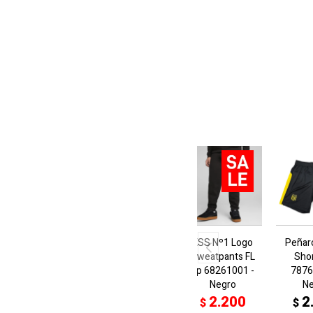
ESS Nº1 Logo
Peñar
Sweatpants FL
Sho
op 68261001 -
7876
Negro
N
2.200
2
$
$