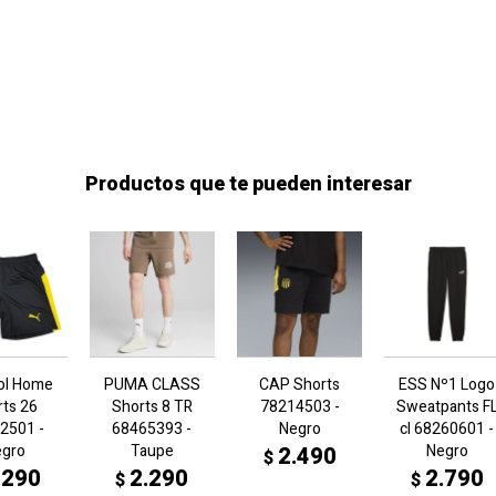
Productos que te pueden interesar
ol Home
PUMA CLASS
CAP Shorts
ESS Nº1 Logo
rts 26
Shorts 8 TR
78214503 -
Sweatpants F
2501 -
68465393 -
Negro
cl 68260601 -
egro
Taupe
Negro
2.490
$
.290
2.290
2.790
$
$