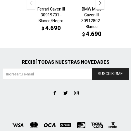
Ferrari Caven III
BMW MMS
Ferrari
30919701 -
Caven III
3089
Blanco/Negro
30912802 -
A
Blanco
4.690
4
$
$
4.690
$
RECIBÍ TODAS NUESTRAS NOVEDADES
SUSCRIBIRME


