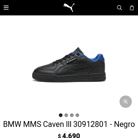

BMW MMS Caven III 30912801 - Negro
4.690
$