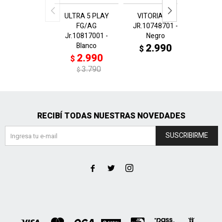
ULTRA 5 PLAY
VITORIA TT
Flyer
FG/AG
JR.10748701 -
Jr.40
Jr.10817001 -
Negro
Gris ci
Blanco
a
2.990
$
2.990
3
$
$
3.790
$
RECIBÍ TODAS NUESTRAS NOVEDADES
SUSCRIBIRME


