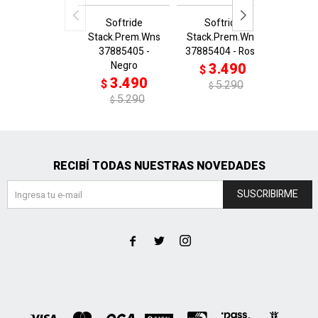
Softride
Softride
Sof
Stack.Prem.Wns
Stack.Prem.Wns
Stack.
37885405 -
37885404 - Rosa
3788
Negro
Azul/
3.490
$
3.490
3
$
$
5.290
$
5.290
$
$
RECIBÍ TODAS NUESTRAS NOVEDADES
SUSCRIBIRME


