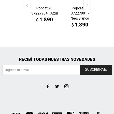
Popcat 20
Popcat 20
Cool C
37227934 - Azul
37227901 -
Wns 38
Neg/Blanco
N
1.890
$
1.890
1
$
$
RECIBÍ TODAS NUESTRAS NOVEDADES
SUSCRIBIRME


