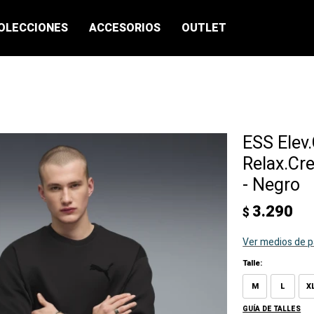
OLECCIONES
ACCESORIOS
OUTLET
ESS Elev
Relax.Cr
- Negro
3.290
$
Ver medios de 
Talle:
M
L
X
GUÍA DE TALLES