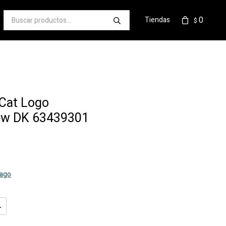
0
Tiendas
$
.Cat Logo
ew DK 63439301
pago
L