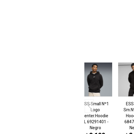
ESS Small Nº1
ESS
Logo
Sm.N
center.Hoodie
Hoo
FL 69291401 -
6847
Negro
N