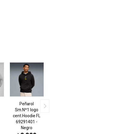
Peñarol
Sm.Nº1 logo
cent.Hoodie FL
69291401 -
Negro