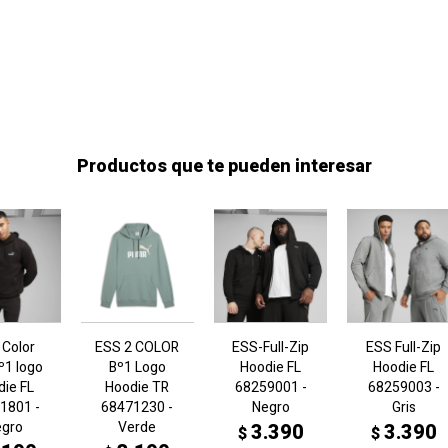
Productos que te pueden interesar
 Color
ESS 2 COLOR
ESS-Full-Zip
ESS Full-Zip
º1 logo
Bº1 Logo
Hoodie FL
Hoodie FL
die FL
Hoodie TR
68259001 -
68259003 -
1801 -
68471230 -
Negro
Gris
egro
Verde
3.390
3.390
$
$