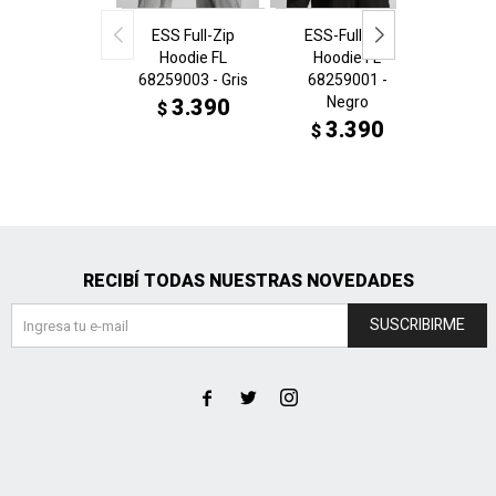
ESS Full-Zip
ESS-Full-Zip
Hoodie FL
Hoodie FL
Elevat.W
68259003 - Gris
68259001 -
Zip 
Negro
6882
3.390
$
B
3.390
$
3
$
$
RECIBÍ TODAS NUESTRAS NOVEDADES
SUSCRIBIRME


