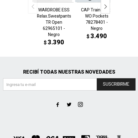
WARDROBE ESS
CAP Train Pants
WARDR
Relax.Sweatpants
WO Pockets
Rela
TR Open
78278401 -
Pant
62965101 -
Negro
6296
Negro
N
3.490
$
3.390
3
$
$
RECIBÍ TODAS NUESTRAS NOVEDADES
SUSCRIBIRME


