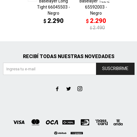
Baselayer Long
Baselayer TEE LS
CAP 
Tight 66045503 -
65592003 -
7821
Negro
Negro
N
2.290
2.290
2
$
$
$
2.490
$
RECIBÍ TODAS NUESTRAS NOVEDADES
SUSCRIBIRME


