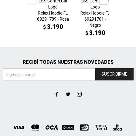
ESS Center.Cat
ESS Center.Cat
ESS NA
Logo
Logo
Overs
Relax.Hoodie FL
Relax.Hoodie FL
6880
69291789 - Rosa
69291701 -
N
Negro
3.190
3
$
$
3.190
$
RECIBÍ TODAS NUESTRAS NOVEDADES
SUSCRIBIRME


