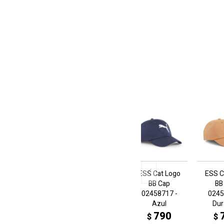
ESS Cat Logo
ESS C
BB Cap
BB
02458717 -
0245
Azul
Du
790
$
$