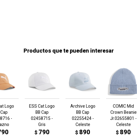
Productos que te pueden interesar
at Logo
ESS Cat Logo
Archive Logo
COMIC Mid
 Cap
BB Cap
BB Cap
Crown Beanie
8716 -
02458715 -
02255424 -
Jr.02655801 -
razno
Gris
Celeste
Celeste
790
790
890
890
$
$
$