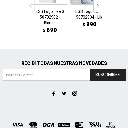
ESS Logo Tee G
ESS Logo Tee G
ESS Lo
58702902 -
58702934 - Lila
587029
Blanco
890
$
$
890
$
RECIBÍ TODAS NUESTRAS NOVEDADES
SUSCRIBIRME


