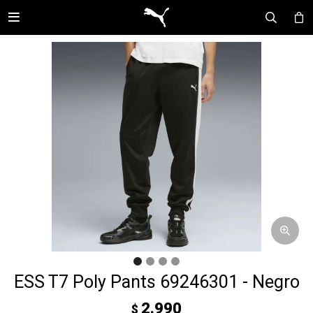

ESS T7 Poly Pants 69246301 - Negro
2.990
$