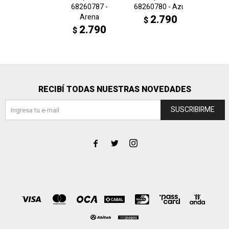
68260787 -
68260780 - Azul
6826
Arena
N
2.790
$
2.790
2
$
$
RECIBÍ TODAS NUESTRAS NOVEDADES
SUSCRIBIRME


