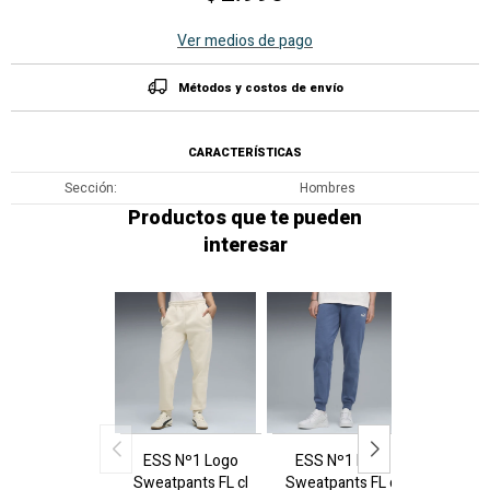
Ver medios de pago
Métodos y costos de envío
CARACTERÍSTICAS
Sección
Hombres
Productos que te pueden
interesar
ESS Nº1 Logo
ESS Nº1 Logo
ESS N
Sweatpants FL cl
Sweatpants FL cl
Sweatpa