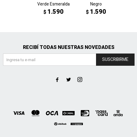
Verde Esmeralda
Negro
6917
Bl
1.590
1.590
$
$
1
$
RECIBÍ TODAS NUESTRAS NOVEDADES
SUSCRIBIRME


