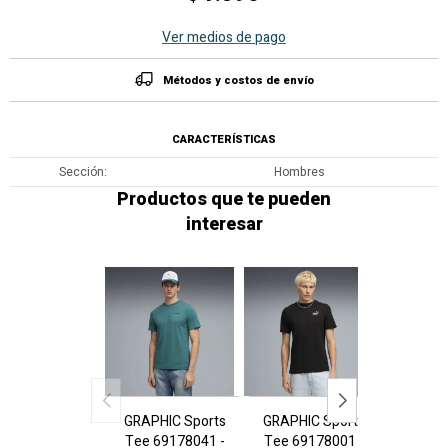
Ver medios de pago
Métodos y costos de envío
CARACTERÍSTICAS
Sección
Hombres
Productos que te pueden
interesar
GRAPHIC Sports
GRAPHIC Sports
GR
Tee 69178041 -
Tee 69178001 -
Snea