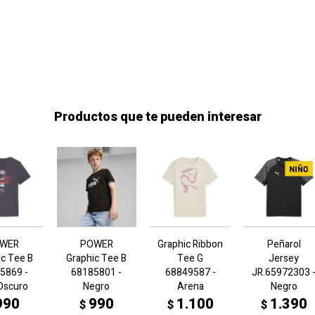
Productos que te pueden interesar
WER
POWER
Graphic Ribbon
Peñarol
ic Tee B
Graphic Tee B
Tee G
Jersey
5869 -
68185801 -
68849587 -
JR.65972303 
 Oscuro
Negro
Arena
Negro
990
990
1.100
1.390
$
$
$