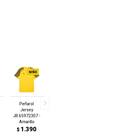
Peñarol
Jersey
-
JR.65972307 -
Amarillo
1.390
$