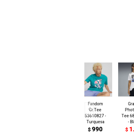
Fandom
Gr
Gr.Tee
Phot
53610827 -
Tee 6
Turquesa
- B
990
1
$
$