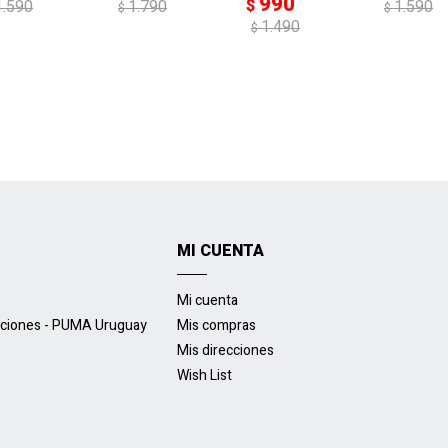
990
$
1.590
1.790
1.590
$
$
1.490
$
MI CUENTA
Mi cuenta
uciones - PUMA Uruguay
Mis compras
Mis direcciones
Wish List