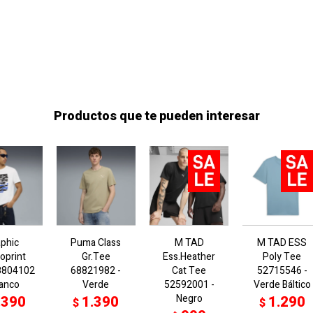
Productos que te pueden interesar
aphic
Puma Class
M TAD
M TAD ESS
oprint
Gr.Tee
Ess.Heather
Poly Tee
8804102
68821982 -
Cat Tee
52715546 -
lanco
Verde
52592001 -
Verde Báltico
Negro
.390
1.390
1.290
$
$