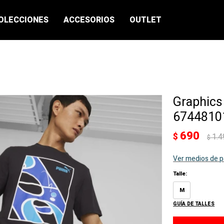
OLECCIONES
ACCESORIOS
OUTLET
Graphics
67448101
690
$
1.4
$
Ver medios de 
Talle:
M
GUÍA DE TALLES