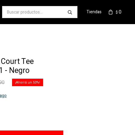
0
Tiendas
$
 Court Tee
 - Negro
90
53
pago