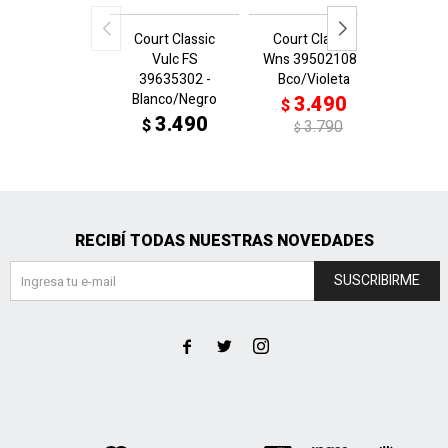
Court Classic
Court Classic
Playma
Vulc FS
Wns 39502108 -
3923
39635302 -
Bco/Violeta
Blanc
Blanco/Negro
3.490
3
$
$
3.490
$
3.790
$
$
RECIBÍ TODAS NUESTRAS NOVEDADES
SUSCRIBIRME


