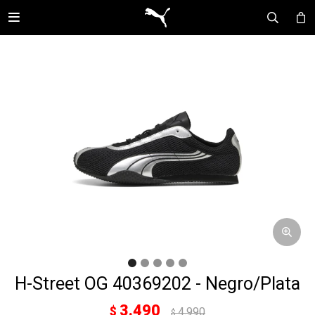

H-Street OG 40369202 - Negro/Plata
3.490
$
4.990
$