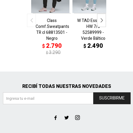
Class
W TAD Ess.Tight-
W TAD E
Comf.Sweatpants
HW 7/8
HW
TR cl 68813501 -
52589999 -
5258
Negro
Verde Báltico
N
2.790
2.490
2
$
$
$
3.290
$
RECIBÍ TODAS NUESTRAS NOVEDADES
SUSCRIBIRME


