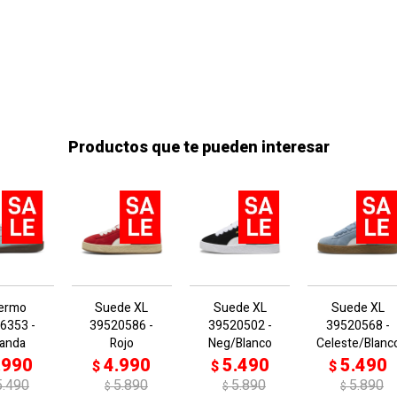
Productos que te pueden interesar
lermo
Suede XL
Suede XL
Suede XL
6353 -
39520586 -
39520502 -
39520568 -
vanda
Rojo
Neg/Blanco
Celeste/Blanc
.990
4.990
5.490
5.490
$
$
$
5.490
5.890
5.890
5.890
$
$
$