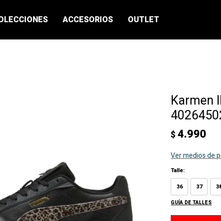
OLECCIONES
ACCESORIOS
OUTLET
Karmen II
40264502
4.990
$
Ver medios de 
Talle:
36
37
3
GUÍA DE TALLES