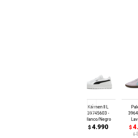
Karmen II L
Pa
39745603 -
3964
Blanco/Negro
La
4.990
4
$
$
$