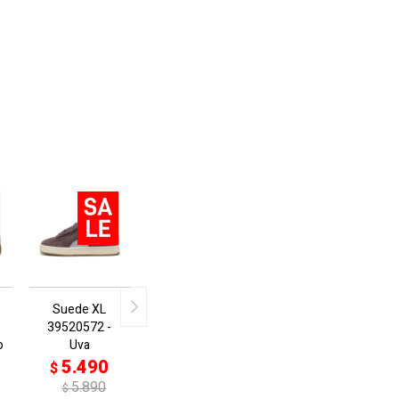
Suede XL
39520572 -
o
Uva
5.490
$
5.890
$