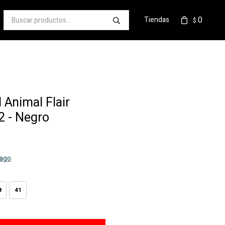
0
Tiendas
$
 Animal Flair
 - Negro
pago
8
41