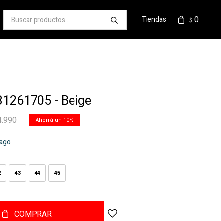
0
Tiendas
$
31261705 - Beige
4.990
10
pago
2
43
44
45
COMPRAR