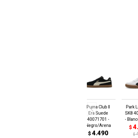
Puma Club II
Park L
Era Suede
SK8 4
40071701 -
- Blan
Negro/Arena
4
$
4.490
$
$