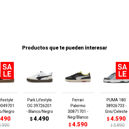
Productos que te pueden interesar
ifestyle
Park Lifestyle
Ferrari
PUMA 180
0049701
OG 39726201
Palermo
38926733 -
co/Negro
- Blanco/Negro
30871701 -
Gris/Celeste
Neg/Blanco
.490
4.490
4.590
$
$
4.590
$
4.990
5.890
$