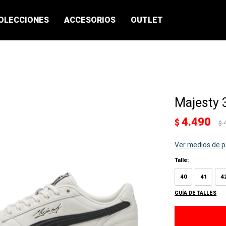
OLECCIONES
ACCESORIOS
OUTLET
Majesty 
4.490
$
$
Ver medios de 
Talle:
40
41
4
GUÍA DE TALLES