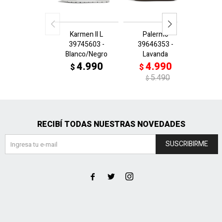
Karmen II L
Palermo
Sue
39745603 -
39646353 -
395205
Blanco/Negro
Lavanda
4
$
4.990
4.990
$
$
$
5.490
$
RECIBÍ TODAS NUESTRAS NOVEDADES
SUSCRIBIRME


