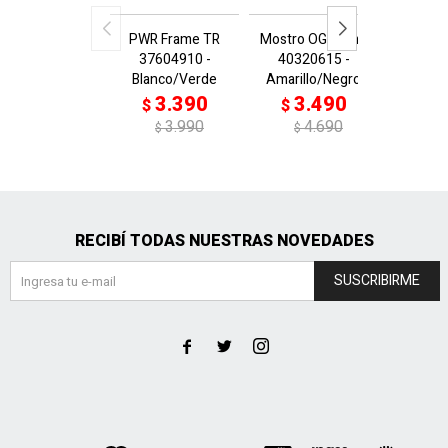
PWR Frame TR
Mostro OG Prime
Mostro
37604910 -
40320615 -
4032
Blanco/Verde
Amarillo/Negro
Neg/
3.390
3.490
3
$
$
$
3.990
4.690
$
$
$
RECIBÍ TODAS NUESTRAS NOVEDADES
SUSCRIBIRME


