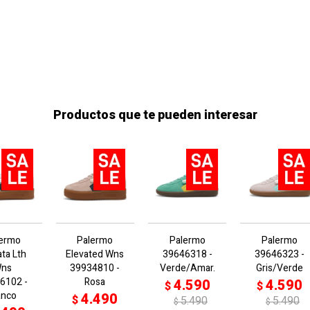
Productos que te pueden interesar
lermo
Palermo
Palermo
Palermo
ata Lth
Elevated Wns
39646318 -
39646323 -
ns
39934810 -
Verde/Amar.
Gris/Verde
6102 -
Rosa
4.590
4.590
$
$
anco
4.490
$
5.490
5.490
$
$