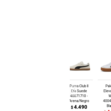
Puma Club II
Pa
Era Suede
Elev
40071710 -
W
Arena/Negro
4004
Bl
4.490
$