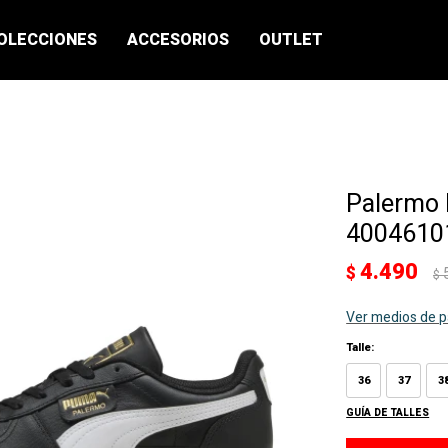
OLECCIONES
ACCESORIOS
OUTLET
Palermo 
40046101
4.490
$
$
Ver medios de 
Talle:
36
37
3
GUÍA DE TALLES