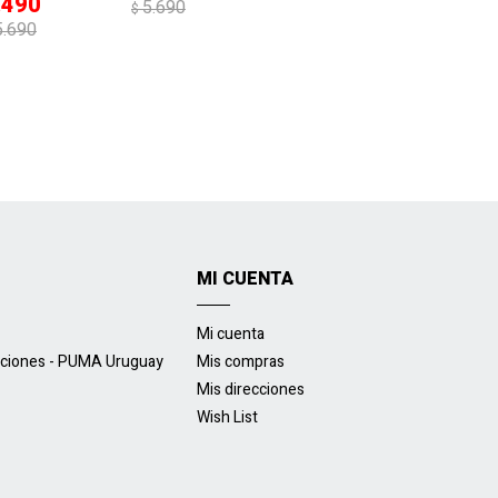
.490
5.690
$
5.690
MI CUENTA
Mi cuenta
uciones - PUMA Uruguay
Mis compras
Mis direcciones
Wish List