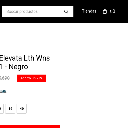
0
Tiendas
$
Elevata Lth Wns
 - Negro
5.690
21
pago
8
39
40