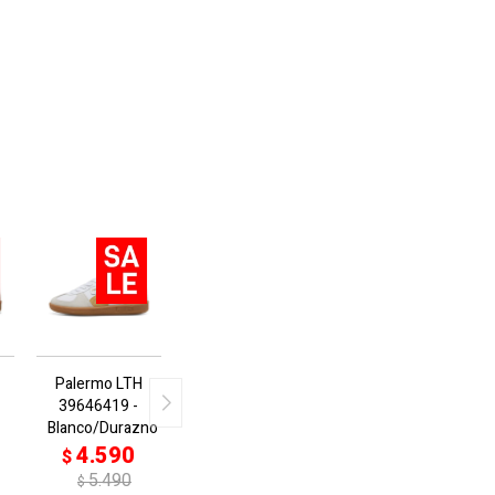
Palermo LTH
39646419 -
Blanco/Durazno
4.590
$
5.490
$