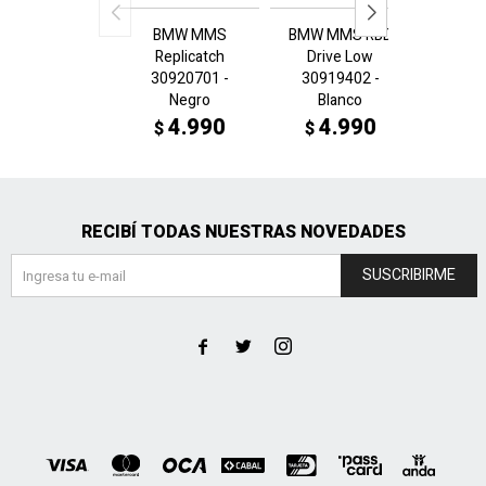
BMW MMS
BMW MMS RBD
BMW 
Replicatch
Drive Low
Dri
30920701 -
30919402 -
3091
Negro
Blanco
N
4.990
4.990
4
$
$
$
RECIBÍ TODAS NUESTRAS NOVEDADES
SUSCRIBIRME


