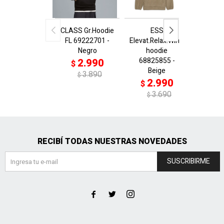
CLASS Gr.Hoodie
ESS
FL 69222701 -
Elevat.Relax.Winter
Elevat.R
Negro
hoodie
ho
68825855 -
6882
2.990
$
Beige
N
3.890
$
2.990
2
$
$
3.690
$
$
RECIBÍ TODAS NUESTRAS NOVEDADES
SUSCRIBIRME


