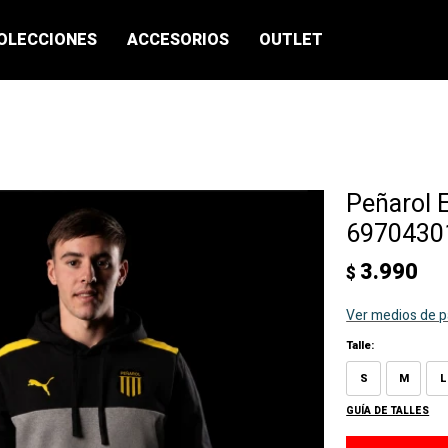
OLECCIONES
ACCESORIOS
OUTLET
Peñarol 
69704301
3.990
$
Ver medios de 
Talle:
S
M
L
GUÍA DE TALLES