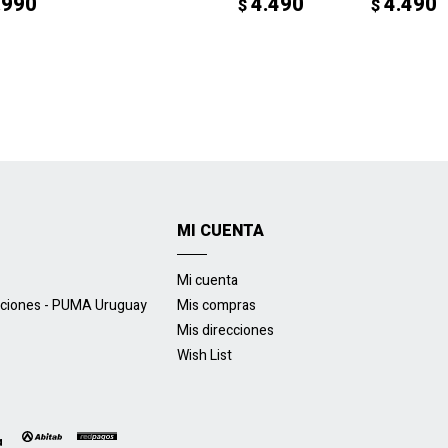
.990
4.490
4.490
$
$
MI CUENTA
Mi cuenta
uciones - PUMA Uruguay
Mis compras
Mis direcciones
Wish List