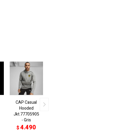
CAP Casual
Hooded
Jkt.77705905
- Gris
4.490
$