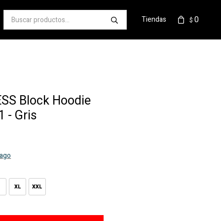
0
Tiendas
$
ESS Block Hoodie
 - Gris
pago
XL
XXL