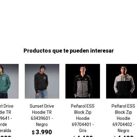
Productos que te pueden interesar
t Drive
Sunset Drive
Peñarol ESS
Peñarol ESS
die TR
Hoodie TR
Block Zip
Block Zip
9641 -
63439601 -
Hoodie
Hoodie
erde
Negro
69704401 -
69704402 -
eralda
Gris
Negro
3.990
$