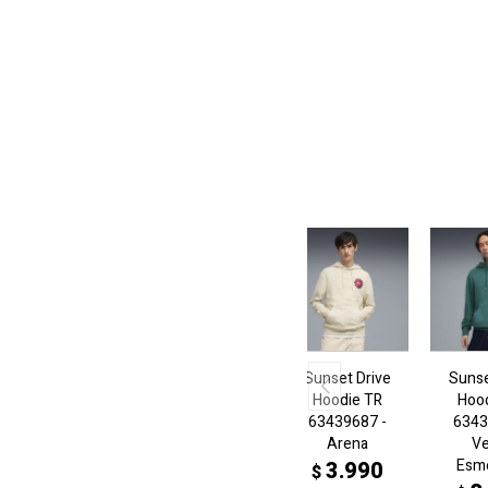
Sunset Drive
Sunse
Hoodie TR
Hoo
63439687 -
6343
Arena
V
Esm
3.990
$