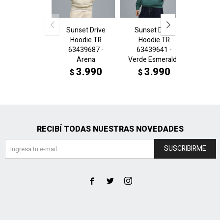
Sunset Drive
Sunset Drive
Sunse
Hoodie TR
Hoodie TR
Hoo
63439687 -
63439641 -
6343
Arena
Verde Esmeralda
N
3.990
3.990
3
$
$
$
RECIBÍ TODAS NUESTRAS NOVEDADES
SUSCRIBIRME


