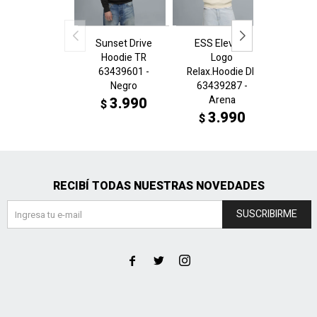
Sunset Drive
ESS Elev.Cat
ESS E
Hoodie TR
Logo
L
63439601 -
Relax.Hoodie DK
Relax.
Negro
63439287 -
6343
Arena
Cho
3.990
$
3.990
3
$
$
RECIBÍ TODAS NUESTRAS NOVEDADES
SUSCRIBIRME


