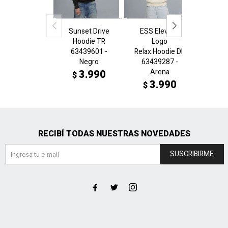
Sunset Drive
ESS Elev.Cat
ESS E
Hoodie TR
Logo
L
63439601 -
Relax.Hoodie DK
Relax.
Negro
63439287 -
6343
Arena
Cho
3.990
$
3.990
3
$
$
RECIBÍ TODAS NUESTRAS NOVEDADES
SUSCRIBIRME


