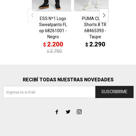
ESS Nº1 Logo
PUMA CLASS
PUMA
Sweatpants FL
Shorts 8 TR
Shor
op 68261001 -
68465393 -
6846
Negro
Taupe
V
2.200
2.290
2
$
$
$
2.790
$
RECIBÍ TODAS NUESTRAS NOVEDADES
SUSCRIBIRME


