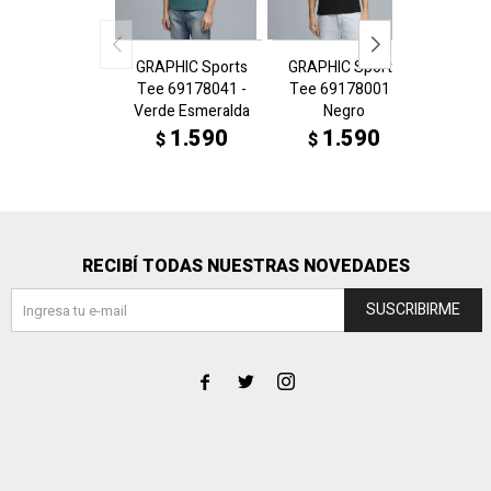
GRAPHIC Sports
GRAPHIC Sports
GR
Tee 69178041 -
Tee 69178001 -
Snea
Verde Esmeralda
Negro
6917
Bl
1.590
1.590
$
$
1
$
RECIBÍ TODAS NUESTRAS NOVEDADES
SUSCRIBIRME


