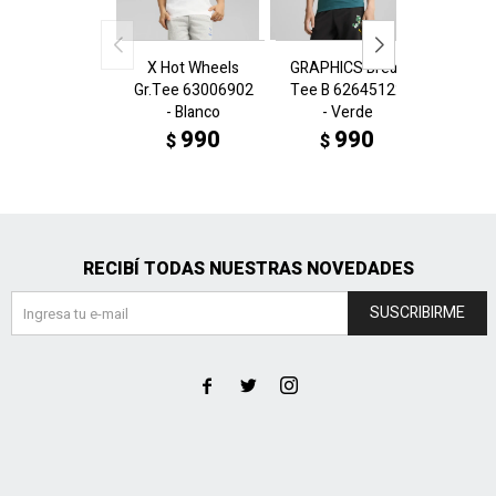
X Hot Wheels
GRAPHICS Break
GRAPHI
Gr.Tee 63006902
Tee B 62645122
Tee B 
- Blanco
- Verde
- 
990
990
$
$
$
RECIBÍ TODAS NUESTRAS NOVEDADES
SUSCRIBIRME


