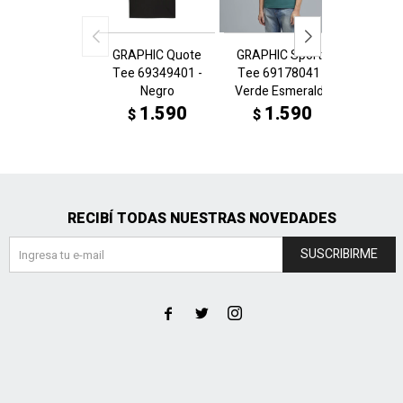
GRAPHIC Quote
GRAPHIC Sports
GRAPHI
Tee 69349401 -
Tee 69178041 -
Tee 69
Negro
Verde Esmeralda
N
1.590
1.590
1
$
$
$
RECIBÍ TODAS NUESTRAS NOVEDADES
SUSCRIBIRME


