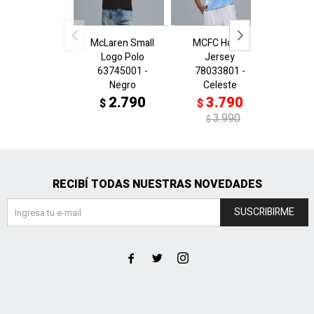
McLaren Small
MCFC Home
ACM
Logo Polo
Jersey
Je
63745001 -
78033801 -
7799
Negro
Celeste
Rojo
2.790
3.790
3
$
$
$
3.990
$
$
RECIBÍ TODAS NUESTRAS NOVEDADES
SUSCRIBIRME


