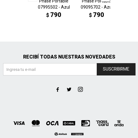
Phase Portable
Phase Portable
Phase 
07995502 - Azul
09095702 - Azul
0799
N
790
790
$
$
$
RECIBÍ TODAS NUESTRAS NOVEDADES
SUSCRIBIRME


