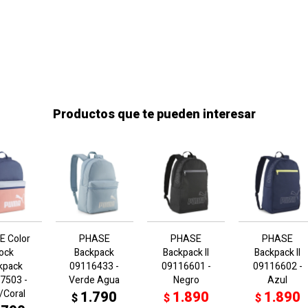
Productos que te pueden interesar
E Color
PHASE
PHASE
PHASE
lock
Backpack
Backpack II
Backpack II
kpack
09116433 -
09116601 -
09116602 -
7503 -
Verde Agua
Negro
Azul
/Coral
1.790
1.890
1.890
$
$
$