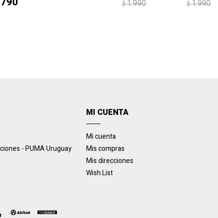
.790
1.990
1.990
$
$
MI CUENTA
Mi cuenta
uciones - PUMA Uruguay
Mis compras
Mis direcciones
Wish List