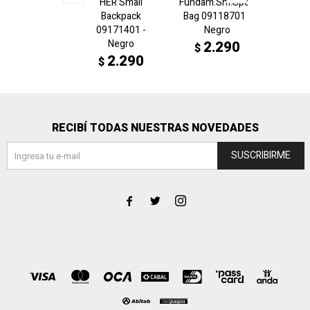
HER Small
Fundam.Sm.Sport
Core C
Backpack
Bag 09118701 -
079161
09171401 -
Negro
2
$
Negro
2.290
$
2.290
$
RECIBÍ TODAS NUESTRAS NOVEDADES
SUSCRIBIRME


