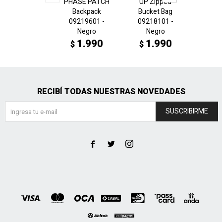
PHASE PATCH
UP Zipped
UP Mini
Backpack
Bucket Bag
0921
09219601 -
09218101 -
N
Negro
Negro
1
$
1.990
1.990
$
$
RECIBÍ TODAS NUESTRAS NOVEDADES
SUSCRIBIRME


