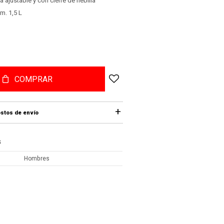
a ajustable y con cierre de hebilla
m. 1,5 L
COMPRAR
stos de envío
S
Hombres