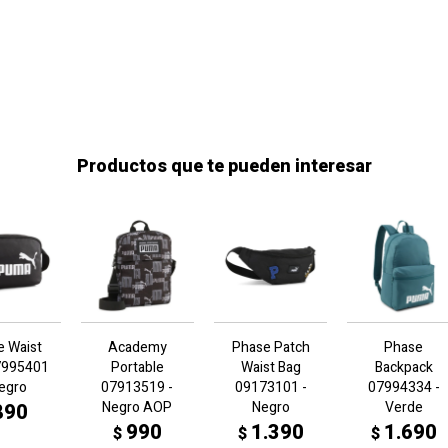
Productos que te pueden interesar
e Waist
Academy
Phase Patch
Phase
7995401
Portable
Waist Bag
Backpack
Negro
07913519 -
09173101 -
07994334 -
Negro AOP
Negro
Verde
890
990
1.390
1.690
$
$
$