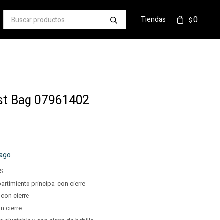
0
Tiendas
$
st Bag 07961402
pago
AS
rtimiento principal con cierre
 con cierre
on cierre