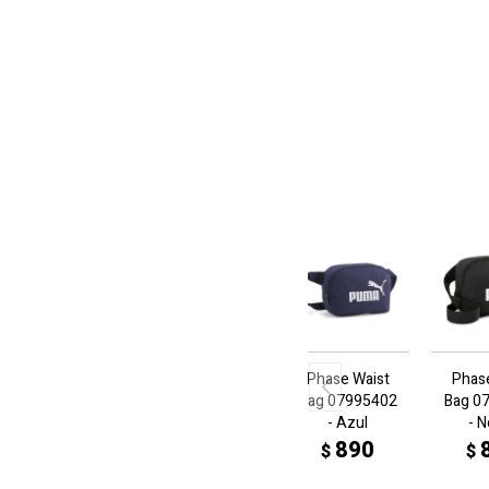
Phase Waist
Phas
Bag 07995402
Bag 0
- Azul
- 
890
$
$