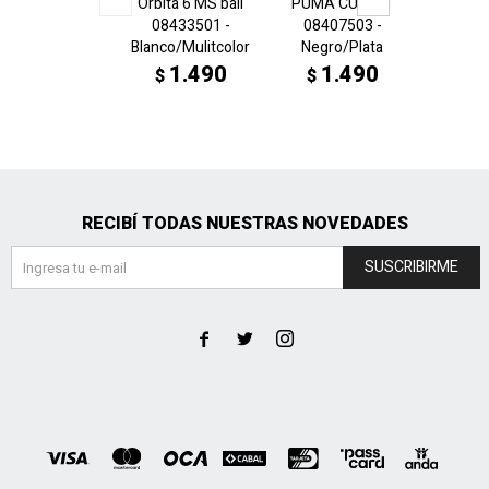
Orbita 6 MS ball
PUMA CUP Ball
PUMA 
08433501 -
08407503 -
MS 08
Blanco/Mulitcolor
Negro/Plata
Bco/
1.490
1.490
1
$
$
$
RECIBÍ TODAS NUESTRAS NOVEDADES
SUSCRIBIRME


