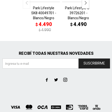
Park Lifestyle
Park Lifestyle OG
Park L
SK8 40049701 -
39726201 -
3950
Blanco/Negro
Blanco/Negro
Neg/
4.490
4.490
4
$
$
$
4.990
$
RECIBÍ TODAS NUESTRAS NOVEDADES
SUSCRIBIRME


