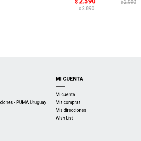
2.590
$
2.990
$
2.890
$
MI CUENTA
Mi cuenta
uciones - PUMA Uruguay
Mis compras
Mis direcciones
Wish List