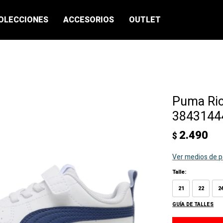
OLECCIONES
ACCESORIOS
OUTLET
Puma Ric
38431444
2.490
$
Ver medios de 
Talle:
21
22
2
GUÍA DE TALLES