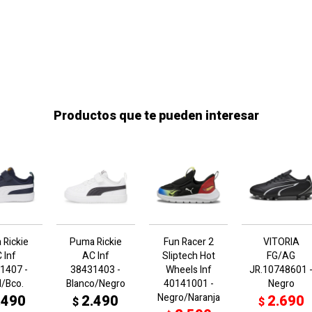
Productos que te pueden interesar
 Rickie
Puma Rickie
Fun Racer 2
VITORIA
 Inf
AC Inf
Sliptech Hot
FG/AG
1407 -
38431403 -
Wheels Inf
JR.10748601 
l/Bco.
Blanco/Negro
40141001 -
Negro
Negro/Naranja
.490
2.490
2.690
$
$