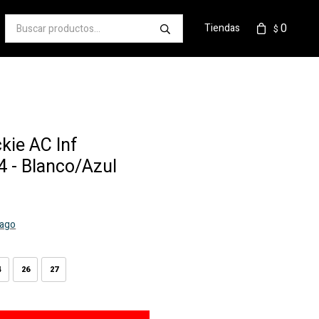
0
Tiendas
$
kie AC Inf
 - Blanco/Azul
pago
4
26
27