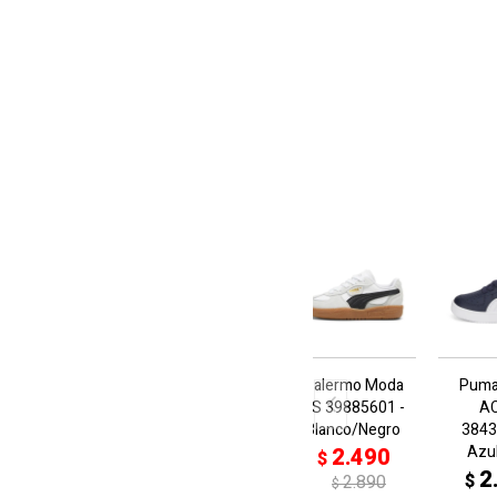
Palermo Moda
Puma
PS 39885601 -
AC
Blanco/Negro
3843
Azu
2.490
$
2
$
2.890
$