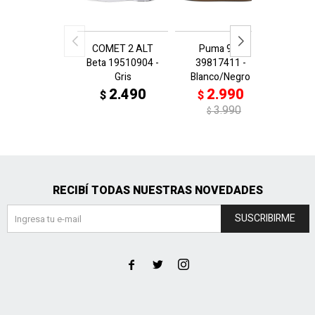
COMET 2 ALT
Puma 9-T
FTR Co
Beta 19510904 -
39817411 -
3781
Gris
Blanco/Negro
Azul
2.490
2.990
2
$
$
$
3.990
$
RECIBÍ TODAS NUESTRAS NOVEDADES
SUSCRIBIRME


