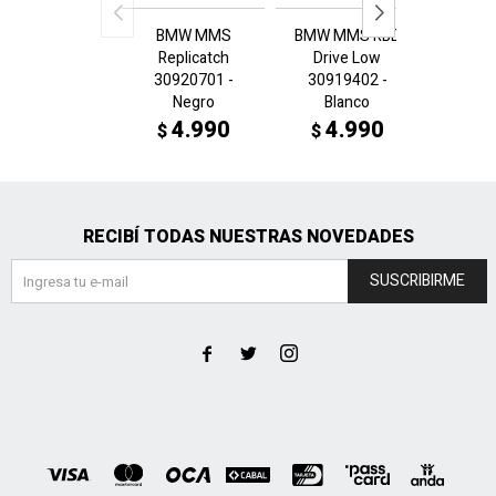
BMW MMS
BMW MMS RBD
BMW 
Replicatch
Drive Low
Dri
30920701 -
30919402 -
3091
Negro
Blanco
N
4.990
4.990
4
$
$
$
RECIBÍ TODAS NUESTRAS NOVEDADES
SUSCRIBIRME


