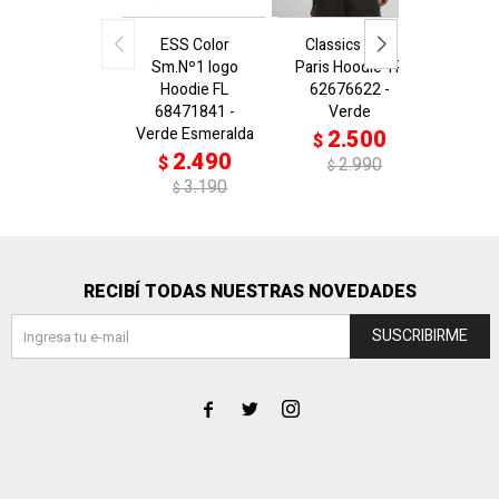
ESS Color
Classics Play
ESS S
Sm.Nº1 logo
Paris Hoodie TR
L
Hoodie FL
62676622 -
Center
68471841 -
Verde
6929
Verde Esmeralda
Verd
2.500
$
2.490
2
$
$
2.990
$
3.190
$
RECIBÍ TODAS NUESTRAS NOVEDADES
SUSCRIBIRME


