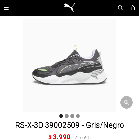

RS-X-3D 39002509 - Gris/Negro
3.990
$
5.690
$