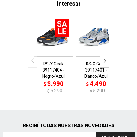
interesar
RS-X Geek
RS-X Geek
Ferrar
39117404 -
39117401 -
3087
Negro/Azul
Blanco/Azul
Neg/
3.990
4.490
4
$
$
$
5.290
5.290
$
$
$
RECIBÍ TODAS NUESTRAS NOVEDADES